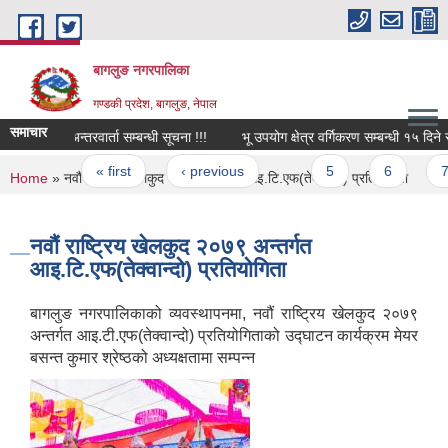
Skip to main content
बागलुङ नगरपालिका
गण्डकी प्रदेश, बागलुङ, नेपाल
समाचार
अन्तरवार्ता सम्बन्धी सूचना !!!
भू उपयोग क्षेत्र वर्गिकरण सम्बन्धी १५ दिने सूच
Pages
« first
‹ previous
…
5
6
7
You are here
Home
» नवौं राष्ट्रिय खेलकुद २०७९ अन्तर्गत आइ.टि.एफ(तेक्वान्दो) प्रतियोगिता
नवौं राष्ट्रिय खेलकुद २०७९ अन्तर्गत
आइ.टि.एफ(तेक्वान्दो) प्रतियोगिता
बागलुङ नगरपालिकाको व्यवस्थापनमा, नवौं राष्ट्रिय खेलकुद २०७९
अन्तर्गत आइ.टी.एफ(तेक्वान्दो) प्रतियोगिताको उद्घाटन कार्यक्रम मेयर
बसन्त कुमार श्रेष्ठको अध्यक्षतामा सम्पन्न