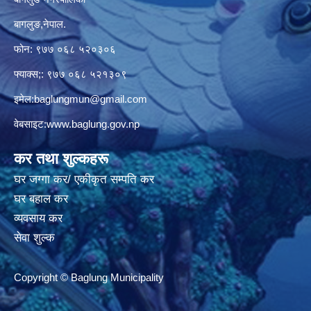
बागलुङ,नेपाल.
फोन: ९७७ ०६८ ५२०३०६
फ्याक्स;: ९७७ ०६८ ५२१३०९
इमेल:
baglungmun@gmail.com
वेबसाइट:
www.baglung.gov.np
कर तथा शुल्कहरू
घर जग्गा कर/ एकीकृत सम्पति कर
घर बहाल कर
व्यवसाय कर
सेवा शुल्क
Copyright © Baglung Municipality