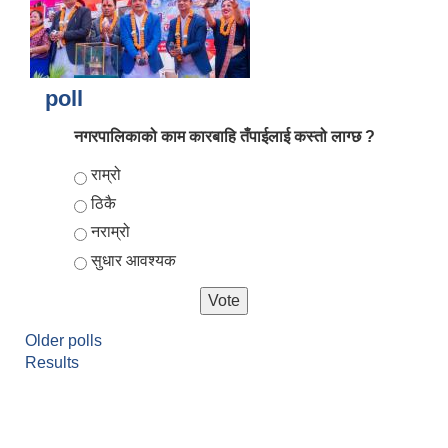
poll
नगरपालिकाको काम कारबाहि तँपाईलाई कस्तो लाग्छ ?
Choices
राम्रो
ठिकै
नराम्रो
आर्थिक वर्ष २०८२/०८३ को नीति तथा कार्यक्रम, योजना र बजेट पुस्तक
सुधार आवश्यक
Older polls
Results