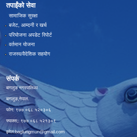
तपाईंको सेवा
सामाजिक सुरक्षा
बजेट, आम्दनी र खर्च
परियोजना अपडेट रिपोर्ट
वर्तमान योजना
राजस्व/वैदेशिक सहयोग
संपर्क
बागलुङ नगरपालिका
बागलुङ,नेपाल.
फोन: ९७७ ०६८ ५२०३०६
फ्याक्स;: ९७७ ०६८ ५२१३०९
इमेल:
baglungmun@gmail.com