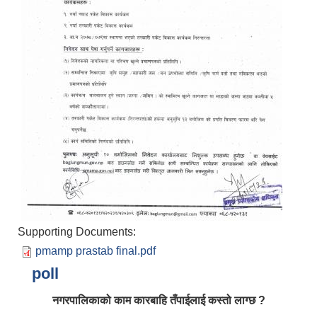
आर्थिक वर्ष २०८२/०८३ को नीति तथा कार्यक्रम, योजना र बजेट पुस्तक
Supporting Documents:
pmamp prastab final.pdf
poll
नगरपालिकाको काम कारबाहि तँपाईलाई कस्तो लाग्छ ?