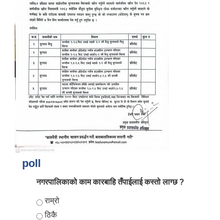
आर्थिक वर्ष २०८२/०८३ को नीति तथा कार्यक्रम, योजना र बजेट पुस्तक
poll
नगरपालिकाको काम कारबाहि तँपाईलाई कस्तो लाग्छ ?
Choices
राम्रो
ठिकै