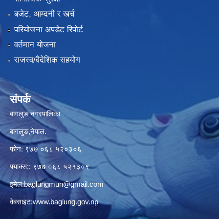
बजेट, आम्दनी र खर्च
परियोजना अपडेट रिपोर्ट
वर्तमान योजना
राजस्व/वैदेशिक सहयोग
संपर्क
बागलुङ नगरपालिका
बागलुङ,नेपाल.
फोन: ९७७ ०६८ ५२०३०६
फ्याक्स;: ९७७ ०६८ ५२१३०९
इमेल:
baglungmun@gmail.com
वेबसाइट:
www.baglung.gov.np