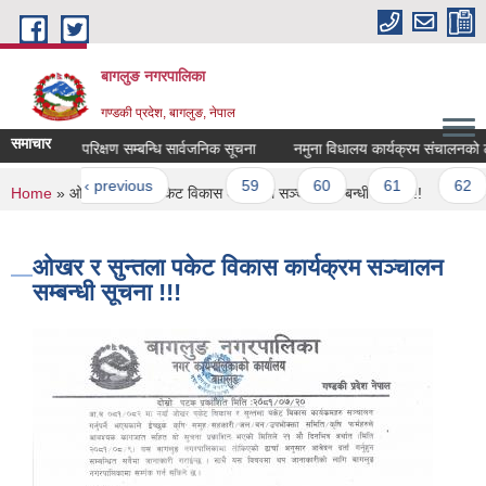
Skip to main content
बागलुङ नगरपालिका
गण्डकी प्रदेश, बागलुङ, नेपाल
समाचार
क वातावरणीय परिक्षण सम्बन्धि सार्वजनिक सूचना
नमुना विधालय कार्यक्रम संचालनको लागि प्
ges
rst
‹ previous
…
59
60
61
62
You are here
Home
» ओखर र सुन्तला पकेट विकास कार्यक्रम सञ्चालन सम्बन्धी सूचना !!!
ओखर र सुन्तला पकेट विकास कार्यक्रम सञ्चालन
सम्बन्धी सूचना !!!