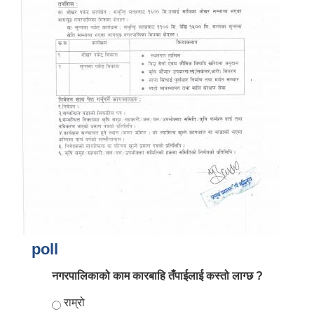
आर्थिक वर्ष २०८२/०८३ को नीति तथा कार्यक्रम, योजना र बजेट पुस्तक
poll
नगरपालिकाको काम कारबाहि तँपाईलाई कस्तो लाग्छ ?
Choices
राम्रो