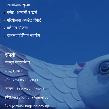
सामाजिक सुरक्षा
बजेट, आम्दनी र खर्च
परियोजना अपडेट रिपोर्ट
वर्तमान योजना
राजस्व/वैदेशिक सहयोग
संपर्क
बागलुङ नगरपालिका
बागलुङ,नेपाल.
फोन: ९७७ ०६८ ५२०३०६
फ्याक्स;: ९७७ ०६८ ५२१३०९
इमेल:
baglungmun@gmail.com
वेबसाइट:
www.baglung.gov.np