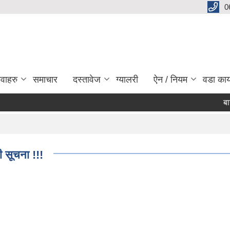
0
ेवाहरु
समाचार
दस्तावेज
ग्यालरी
ऐन / नियम
वडा कार
बाग्लुङ
Pa
 सूचना !!!