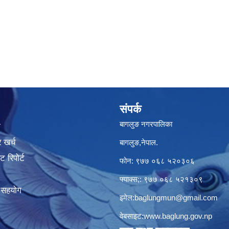
संपर्क
बागलुङ नगरपालिका
ा
 खर्च
बागलुङ,नेपाल.
 रिपोर्ट
फोन: ९७७ ०६८ ५२०३०६
फ्याक्स;: ९७७ ०६८ ५२१३०९
क सहयोग
इमेल:
baglungmun@gmail.com
वेबसाइट:
www.baglung.gov.np