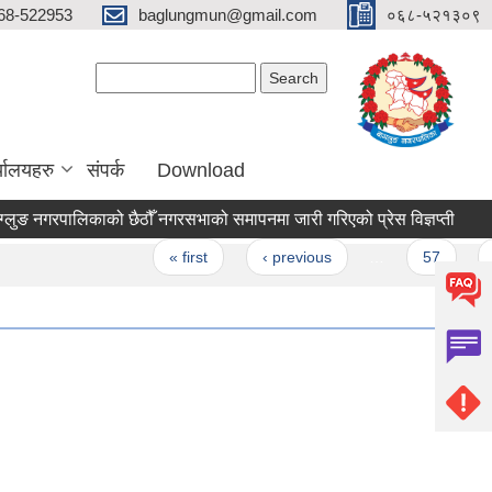
68-522953
baglungmun@gmail.com
०६८-५२१३०९
Search form
Search
्यालयहरु
संपर्क
Download
 नगरपालिकाको छैठौँ नगरसभाको समापनमा जारी गरिएको प्रेस विज्ञप्ती
बागल
ges
« first
‹ previous
…
57
58