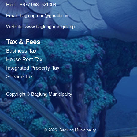
Fax: : +977 068- 521309
Email:
baglungmun@gmail.com
Website:
www.baglungmun.gov.np
Tax & Fees
Business Tax
House Rent Tax
Integrated Property Tax
Service Tax
Copyright © Baglung Municipality
© 2026 Baglung Municipality