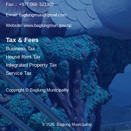
Fax: : +977 068- 521309
Email:
baglungmun@gmail.com
Website:
www.baglungmun.gov.np
Tax & Fees
Business Tax
House Rent Tax
Integrated Property Tax
Service Tax
Copyright © Baglung Municipality
© 2026 Baglung Municipality