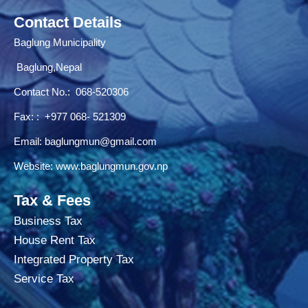
Contact Details
Baglung Municipality
Baglung,Nepal
Contact No.:
068-520306
Fax: : +977 068- 521309
Email:
baglungmun@gmail.com
Website:
www.baglungmun.gov.np
Tax & Fees
Business Tax
House Rent Tax
Integrated Property Tax
Service Tax