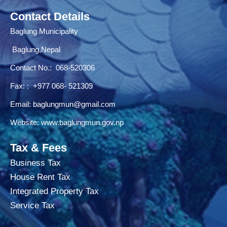
Contact Details
Baglung Municipality
Baglung,Nepal
Contact No.:
068-520306
Fax: : +977 068- 521309
Email:
baglungmun@gmail.com
Website:
www.baglungmun.gov.np
Tax & Fees
Business Tax
House Rent Tax
Integrated Property Tax
Service Tax