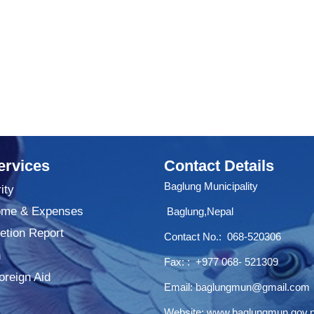
ervices
Contact Details
Baglung Municipality
ity
ome & Expenses
Baglung,Nepal
tion Report
Contact No.:
068-520306
n
Fax: : +977 068- 521309
oreign Aid
Email:
baglungmun@gmail.com
Website:
www.baglungmun.gov.