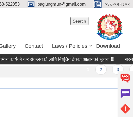
68-522953
baglungmun@gmail.com
०६८-५२१३०९
Search form
Search
Gallery
Contact
Laws / Policies
Download
 कार्यको कर संकलनको लागि बिधुतिय ठेक्का आह्वानको सूचना !!!
सरुवा सहम
ges
1
2
3
4