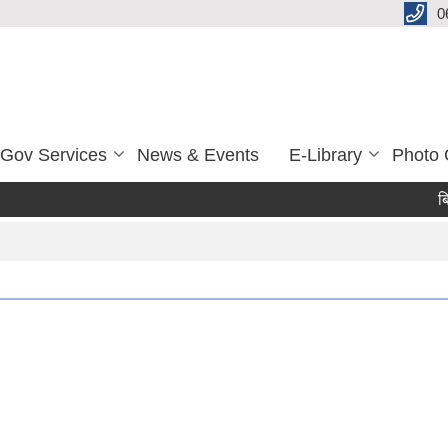
0
-Gov Services
News & Events
E-Library
Photo 
बिभिन्न
Pa