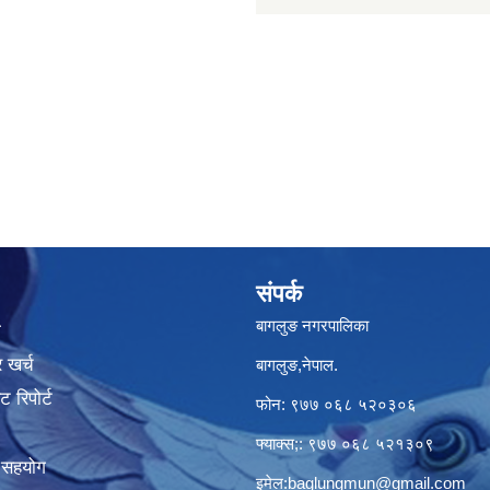
संपर्क
बागलुङ नगरपालिका
ा
 खर्च
बागलुङ,नेपाल.
 रिपोर्ट
फोन: ९७७ ०६८ ५२०३०६
फ्याक्स;: ९७७ ०६८ ५२१३०९
क सहयोग
इमेल:
baglungmun@gmail.com