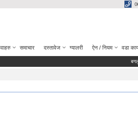
0
ेवाहरु
समाचार
दस्तावेज
ग्यालरी
ऐन / नियम
वडा कार
बगलुङ नग
Pag