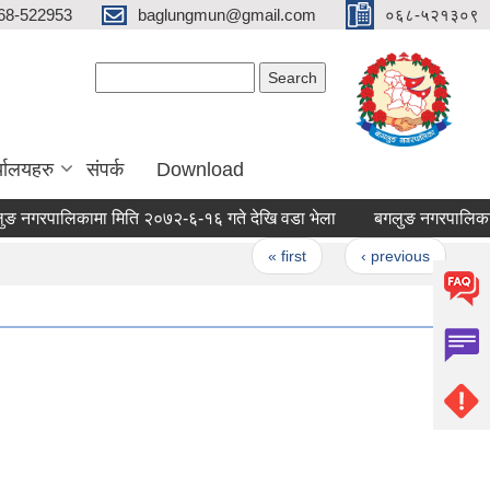
68-522953
baglungmun@gmail.com
०६८-५२१३०९
Search form
Search
्यालयहरु
संपर्क
Download
रपालिकामा मिति २०७२-६-१६ गते देखि वडा भेला
बगलुङ नगरपालिकाको आ.
es
« first
‹ previous
…