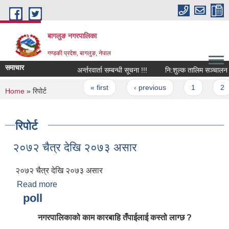
Skip to main content
बागलुङ नगरपालिका
गण्डकी प्रदेश, बागलुङ, नेपाल
समाचार
अर्न्तरवार्ता सम्बन्धी सूचना !!!
नि:शुल्क तालिम सञ्चालन सम्बन
Pages
« first
‹ previous
1
2
You are here
Home
» रिपोर्ट
रिपोर्ट
२०७२ चैत्र देखि २०७३ असार
२०७२ चैत्र देखि २०७३ असार
Read more
about २०७२ चैत्र देखि २०७३ असार
poll
नगरपालिकाको काम कारबाहि तँपाईलाई कस्तो लाग्छ ?