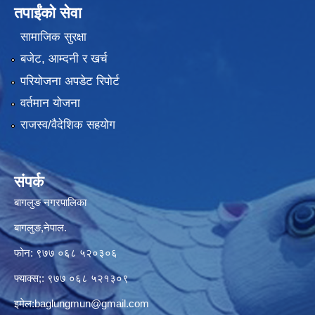
तपाईंको सेवा
सामाजिक सुरक्षा
बजेट, आम्दनी र खर्च
परियोजना अपडेट रिपोर्ट
वर्तमान योजना
राजस्व/वैदेशिक सहयोग
संपर्क
बागलुङ नगरपालिका
बागलुङ,नेपाल.
फोन: ९७७ ०६८ ५२०३०६
फ्याक्स;: ९७७ ०६८ ५२१३०९
इमेल:
baglungmun@gmail.com