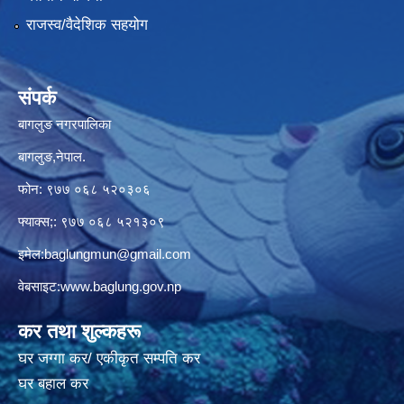
राजस्व/वैदेशिक सहयोग
संपर्क
बागलुङ नगरपालिका
बागलुङ,नेपाल.
फोन: ९७७ ०६८ ५२०३०६
फ्याक्स;: ९७७ ०६८ ५२१३०९
इमेल:
baglungmun@gmail.com
वेबसाइट:
www.baglung.gov.np
कर तथा शुल्कहरू
घर जग्गा कर/ एकीकृत सम्पति कर
घर बहाल कर