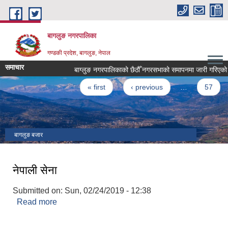
Skip to main content
बागलुङ नगरपालिका
गण्डकी प्रदेश, बागलुङ, नेपाल
समाचार
बाग्लुङ नगरपालिकाको छैठौँ नगरसभाको समापनमा जारी गरिएको प्रेस वि
Pages
« first
‹ previous
…
57
बागलुङ बजार
नेपाली सेना
Submitted on:
Sun, 02/24/2019 - 12:38
Read more
about नेपाली सेना