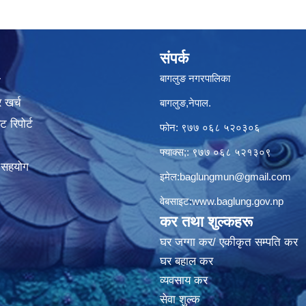
संपर्क
बागलुङ नगरपालिका
ा
 खर्च
बागलुङ,नेपाल.
 रिपोर्ट
फोन: ९७७ ०६८ ५२०३०६
फ्याक्स;: ९७७ ०६८ ५२१३०९
क सहयोग
इमेल:
baglungmun@gmail.com
वेबसाइट:
www.baglung.gov.np
कर तथा शुल्कहरू
घर जग्गा कर/ एकीकृत सम्पति कर
घर बहाल कर
व्यवसाय कर
सेवा शुल्क