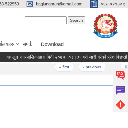
68-522953
baglungmun@gmail.com
०६८-५२१३०९
Search form
Search
्यालयहरु
संपर्क
Download
गलुङ नगरपालिकाद्वारा मिती २०७५।०३।३१ गते जारी गरेको प्रेश विज्ञप्ती
Pages
« first
‹ previous
…
62