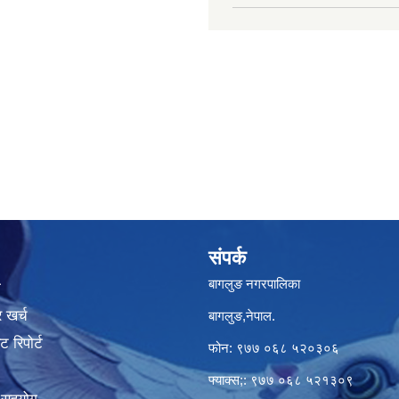
संपर्क
बागलुङ नगरपालिका
ा
 खर्च
बागलुङ,नेपाल.
 रिपोर्ट
फोन: ९७७ ०६८ ५२०३०६
फ्याक्स;: ९७७ ०६८ ५२१३०९