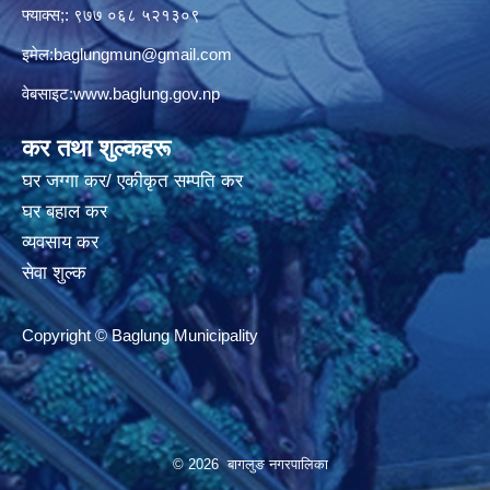
फ्याक्स;: ९७७ ०६८ ५२१३०९
इमेल:
baglungmun@gmail.com
वेबसाइट:
www.baglung.gov.np
कर तथा शुल्कहरू
घर जग्गा कर/ एकीकृत सम्पति कर
घर बहाल कर
व्यवसाय कर
सेवा शुल्क
Copyright © Baglung Municipality
© 2026 बागलुङ नगरपालिका