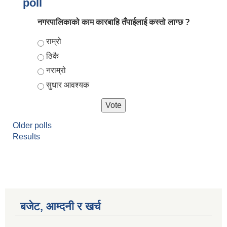
poll
नगरपालिकाको काम कारबाहि तँपाईलाई कस्तो लाग्छ ?
Choices
राम्रो
ठिकै
नराम्रो
सुधार आवश्यक
आर्थिक वर्ष २०८२/०८३ को नीति तथा कार्यक्रम, योजना र बजेट पुस्तक
Older polls
Results
बजेट, आम्दनी र खर्च