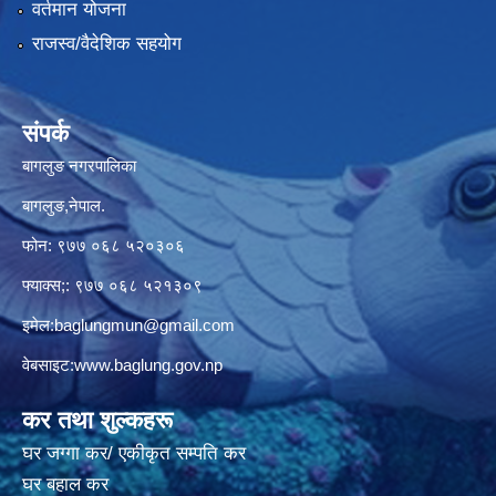
वर्तमान योजना
राजस्व/वैदेशिक सहयोग
संपर्क
बागलुङ नगरपालिका
बागलुङ,नेपाल.
फोन: ९७७ ०६८ ५२०३०६
फ्याक्स;: ९७७ ०६८ ५२१३०९
इमेल:
baglungmun@gmail.com
वेबसाइट:
www.baglung.gov.np
कर तथा शुल्कहरू
घर जग्गा कर/ एकीकृत सम्पति कर
घर बहाल कर