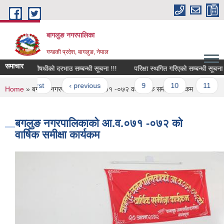
Skip to main content
बागलुङ नगरपालिका
गण्डकी प्रदेश, बागलुङ, नेपाल
समाचार
पशुपंक्षी औषधीको दरभाउ सम्बन्धी सूचना !!!
परिक्षा स्थगित गरिएको सम्बन्धी सूचना !!!
Pages
« first
‹ previous
…
9
10
11
You are here
Home
» बगलुङ नगरपालिकाको आ.व.०७१ -०७२ को वार्षिक समीक्षा कार्यकम
बगलुङ नगरपालिकाको आ.व.०७१ -०७२ को
वार्षिक समीक्षा कार्यकम