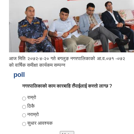
आज मिति २०७२-४-२० गते बगलुङ नगरपालिकाको आ.व.०७१ -०७२
को वार्षिक समीक्षा कार्यकम सम्पन्न
आर्थिक वर्ष २०८२/०८३ को नीति तथा कार्यक्रम, योजना र बजेट पुस्तक
poll
नगरपालिकाको काम कारबाहि तँपाईलाई कस्तो लाग्छ ?
Choices
राम्रो
ठिकै
नराम्रो
सुधार आवश्यक