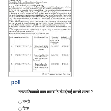
आर्थिक वर्ष २०८२/०८३ को नीति तथा कार्यक्रम, योजना र बजेट पुस्तक
poll
नगरपालिकाको काम कारबाहि तँपाईलाई कस्तो लाग्छ ?
Choices
राम्रो
ठिकै