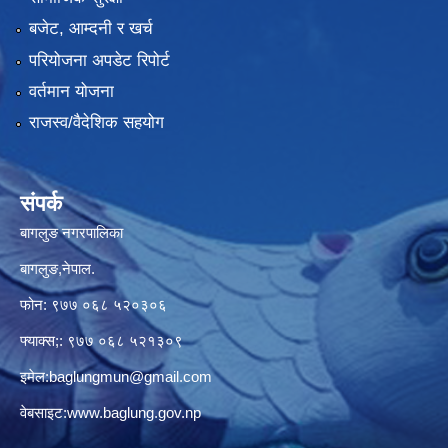
बजेट, आम्दनी र खर्च
परियोजना अपडेट रिपोर्ट
वर्तमान योजना
राजस्व/वैदेशिक सहयोग
संपर्क
बागलुङ नगरपालिका
बागलुङ,नेपाल.
फोन: ९७७ ०६८ ५२०३०६
फ्याक्स;: ९७७ ०६८ ५२१३०९
इमेल:
baglungmun@gmail.com
वेबसाइट:
www.baglung.gov.np