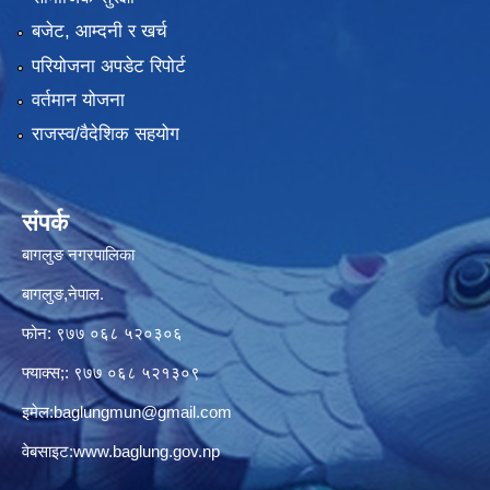
बजेट, आम्दनी र खर्च
परियोजना अपडेट रिपोर्ट
वर्तमान योजना
राजस्व/वैदेशिक सहयोग
संपर्क
बागलुङ नगरपालिका
बागलुङ,नेपाल.
फोन: ९७७ ०६८ ५२०३०६
फ्याक्स;: ९७७ ०६८ ५२१३०९
इमेल:
baglungmun@gmail.com
वेबसाइट:
www.baglung.gov.np