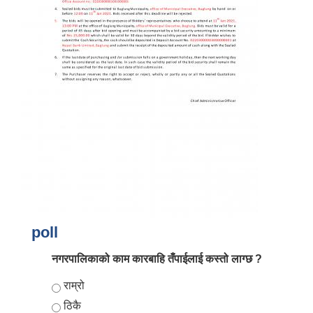
आर्थिक वर्ष २०८२/०८३ को नीति तथा कार्यक्रम, योजना र बजेट पुस्तक
poll
नगरपालिकाको काम कारबाहि तँपाईलाई कस्तो लाग्छ ?
Choices
राम्रो
ठिकै