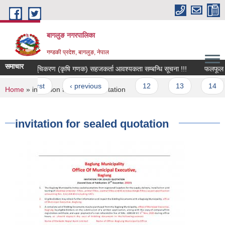
Skip to main content
बागलुङ नगरपालिका
गण्डकी प्रदेश, बागलुङ, नेपाल
समाचार
किसान सूचिकरण (कृषि गणक) सहजकर्ता आवश्यकता सम्बन्धि सूचना !!!
फलफूल पकेट 
Pages
« first
‹ previous
…
12
13
14
You are here
Home
» invitation for sealed quotation
invitation for sealed quotation