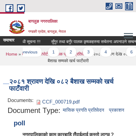
Skip to main content
बागलुङ नगरपालिका
गण्डकी प्रदेश, बागलुङ, नेपाल
समाचार
यकता सम्बन्धी सूचना !!!
सुँगुर तथा बगुँर पालक कृषकहरुमा सचेतना अपनाउने सम्बन्धी स
s
‹ previous
1
2
3
4
5
6
You are here
Home
»
दस्तावेज
»
रिपोर्ट
»
मासिक प्रगति प्रतिवेदन
» २०८१ श्रावण देखि ०८२
बैशाख सम्मकाे खर्च फाटँवारी
२०८१ श्रावण देखि ०८२ बैशाख सम्मकाे खर्च
फाटँवारी
Documents:
CCF_000719.pdf
Document Type:
मासिक प्रगति प्रतिवेदन
प्रकाशन
poll
नगरपालिकाको काम कारबाहि तँपाईलाई कस्तो लाग्छ ?