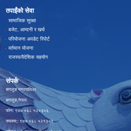
तपाईंको सेवा
सामाजिक सुरक्षा
बजेट, आम्दनी र खर्च
परियोजना अपडेट रिपोर्ट
वर्तमान योजना
राजस्व/वैदेशिक सहयोग
संपर्क
बागलुङ नगरपालिका
बागलुङ,नेपाल.
फोन: ९७७ ०६८ ५२०३०६
फ्याक्स;: ९७७ ०६८ ५२१३०९