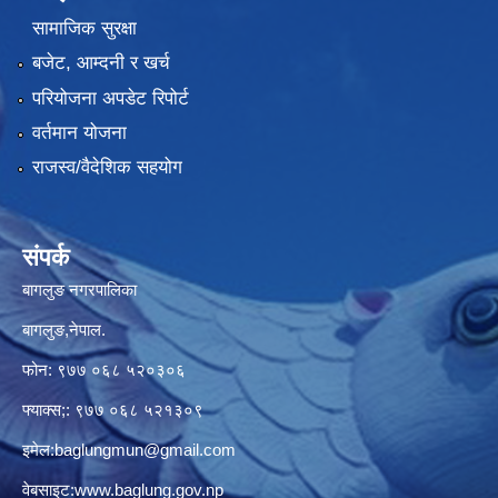
सामाजिक सुरक्षा
बजेट, आम्दनी र खर्च
परियोजना अपडेट रिपोर्ट
वर्तमान योजना
राजस्व/वैदेशिक सहयोग
संपर्क
बागलुङ नगरपालिका
बागलुङ,नेपाल.
फोन: ९७७ ०६८ ५२०३०६
फ्याक्स;: ९७७ ०६८ ५२१३०९
इमेल:
baglungmun@gmail.com
वेबसाइट:
www.baglung.gov.np