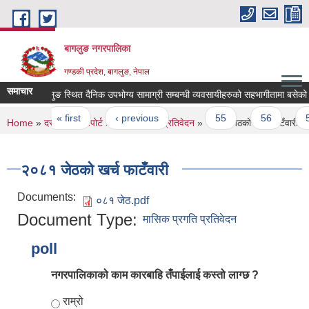
Skip to main content
बागलुङ नगरपालिका
गण्डकी प्रदेश, बागलुङ, नेपाल
समाचार
बाग्लुङ स्थित दैनिक उपभोग्य सामाग्री सम्बन्धी व्यवसायीहरुको सहभागीतामा बसेको बैठ
Pages
« first
‹ previous
…
55
56
57
You are here
Home
»
दस्तावेज
»
रिपोर्ट
»
मासिक प्रगति प्रतिवेदन
» २०८१ जेठको खर्च फाटँवारी
२०८१ जेठको खर्च फाटँवारी
Documents:
०८१ जेठ.pdf
Document Type:
मासिक प्रगति प्रतिवेदन
poll
नगरपालिकाको काम कारबाहि तँपाईलाई कस्तो लाग्छ ?
Choices
राम्रो