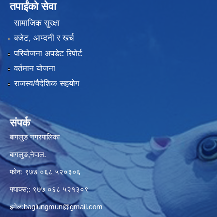
तपाईंको सेवा
सामाजिक सुरक्षा
बजेट, आम्दनी र खर्च
परियोजना अपडेट रिपोर्ट
वर्तमान योजना
राजस्व/वैदेशिक सहयोग
संपर्क
बागलुङ नगरपालिका
बागलुङ,नेपाल.
फोन: ९७७ ०६८ ५२०३०६
फ्याक्स;: ९७७ ०६८ ५२१३०९
इमेल:
baglungmun@gmail.com