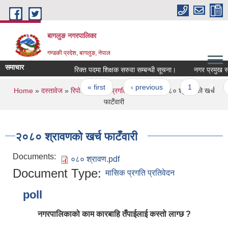
Skip to main content
बागलुङ नगरपालिका
गण्डकी प्रदेश, बागलुङ, नेपाल
समाचार
रिक्त पदमा शिक्षक सरुवा सम्बन्धी सूचना।
नगर प्रमुख स्वरो
Pages
« first
‹ previous
1
2
3
You are here
Home
»
दस्तावेज
»
रिपोर्ट
»
मासिक प्रगति प्रतिवेदन
» २०८० श्रावणको खर्च
फाटँवारी
२०८० श्रावणको खर्च फाटँवारी
Documents:
०८० श्रावण.pdf
Document Type:
मासिक प्रगति प्रतिवेदन
poll
नगरपालिकाको काम कारबाहि तँपाईलाई कस्तो लाग्छ ?