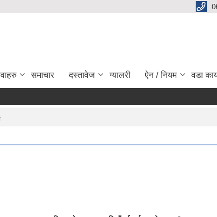
0
ेवाहरु
समाचार
दस्तावेज
ग्यालरी
ऐन / नियम
वडा कार
ी