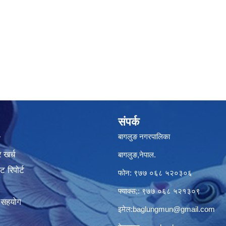
संपर्क
बागलुङ नगरपालिका
ा
 खर्च
बागलुङ,नेपाल.
 रिपोर्ट
फोन: ९७७ ०६८ ५२०३०६
फ्याक्स;: ९७७ ०६८ ५२१३०९
क सहयोग
इमेल:
baglungmun@gmail.com