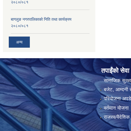
२०८०/०८१
बागलुङ नगरपालिकाको निति तथा कार्यक्रम
२०८०/०८१
अन्य
तपाईंको सेवा
सामाजिक सुरक्ष
बजेट, आम्दनी र
परियोजना अपडेट
वर्तमान योजना
राजस्व/वैदेशि