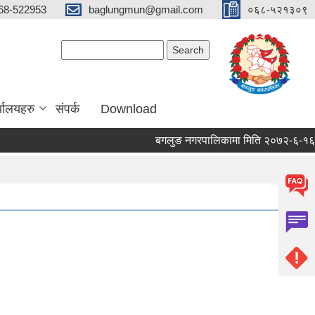
68-522953
baglungmun@gmail.com
०६८-५२१३०९
Search form
Search
्यालयहरु
संपर्क
Download
बगलुङ नगरपालिकामा मिति २०७२-६-१६ गते दे
Pages