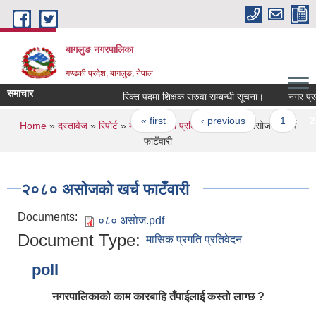
Skip to main content
बागलुङ नगरपालिका
गण्डकी प्रदेश, बागलुङ, नेपाल
समाचार
रिक्त पदमा शिक्षक सरुवा सम्बन्धी सूचना।
नगर प्रमुख 
Pages
« first
‹ previous
1
2
You are here
Home
»
दस्तावेज
»
रिपोर्ट
»
मासिक प्रगति प्रतिवेदन
» २०८० असोजको खर्च
फाटँवारी
२०८० असोजको खर्च फाटँवारी
Documents:
०८० असोज.pdf
Document Type:
मासिक प्रगति प्रतिवेदन
poll
नगरपालिकाको काम कारबाहि तँपाईलाई कस्तो लाग्छ ?