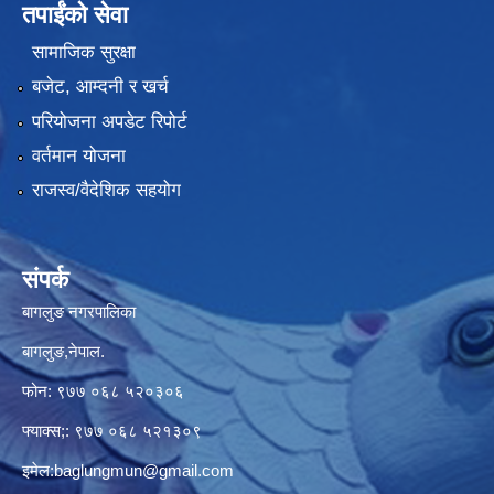
तपाईंको सेवा
सामाजिक सुरक्षा
बजेट, आम्दनी र खर्च
परियोजना अपडेट रिपोर्ट
वर्तमान योजना
राजस्व/वैदेशिक सहयोग
संपर्क
बागलुङ नगरपालिका
बागलुङ,नेपाल.
फोन: ९७७ ०६८ ५२०३०६
फ्याक्स;: ९७७ ०६८ ५२१३०९
इमेल:
baglungmun@gmail.com