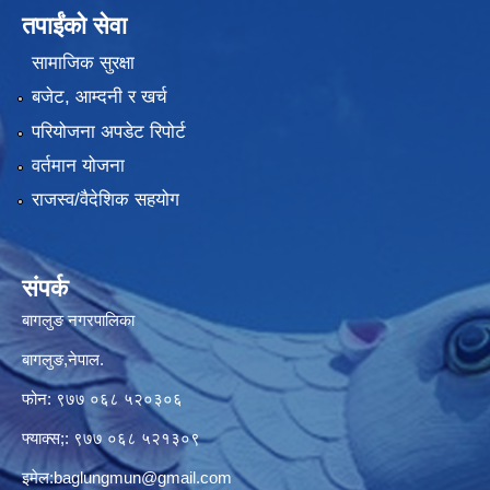
तपाईंको सेवा
सामाजिक सुरक्षा
बजेट, आम्दनी र खर्च
परियोजना अपडेट रिपोर्ट
वर्तमान योजना
राजस्व/वैदेशिक सहयोग
संपर्क
बागलुङ नगरपालिका
बागलुङ,नेपाल.
फोन: ९७७ ०६८ ५२०३०६
फ्याक्स;: ९७७ ०६८ ५२१३०९
इमेल:
baglungmun@gmail.com