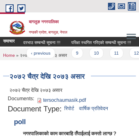
Skip to main content
बागलुङ नगरपालिका
गण्डकी प्रदेश, बागलुङ, नेपाल
समाचार
क्षी औषधीको दरभाउ सम्बन्धी सूचना !!!
परिक्षा स्थगित गरिएको सम्बन्धी सूचना !!!
अ
ages
« first
‹ previous
…
9
10
11
12
You are here
Home
» २०७२ चैत्र देखि २०७३ असार
२०७२ चैत्र देखि २०७३ असार
२०७२ चैत्र देखि २०७३ असार
Documents:
tersochaumasik.pdf
Document Type:
रिपोर्ट
वार्षिक प्रतिवेदन
poll
नगरपालिकाको काम कारबाहि तँपाईलाई कस्तो लाग्छ ?