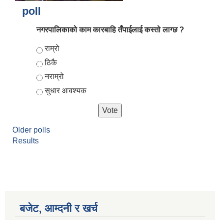
poll
नगरपालिकाको काम कारबाहि तँपाईलाई कस्तो लाग्छ ?
Choices
राम्रो
ठिकै
नराम्रो
सुधार आवश्यक
आर्थिक वर्ष २०८२/०८३ को नीति तथा कार्यक्रम, योजना र बजेट पुस्तक
Older polls
Results
बजेट, आम्दनी र खर्च