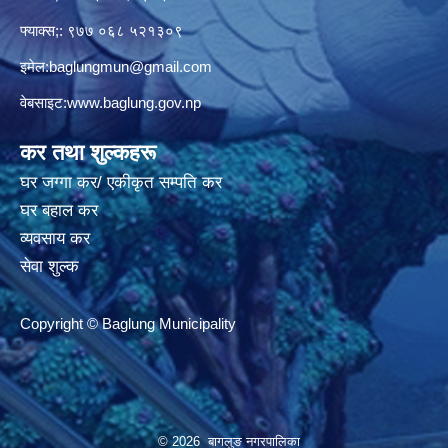
फ्याक्स;: ९७७ ०६८ ५२१३०९
इमेल:
baglungmun@gmail.com
वेबसाइट:
www.baglung.gov.np
कर तथा शुल्कहरू
घर जग्गा कर/ एकीकृत सम्पति कर
घर बहाल कर
व्यवसाय कर
सेवा शुल्क
Copyright © Baglung Municipality
© 2026 बागलुङ नगरपालिका