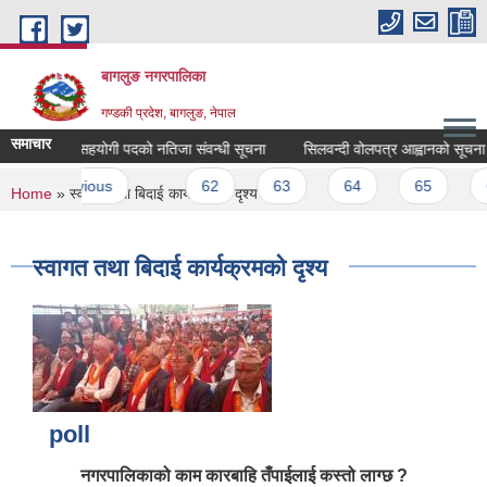
Skip to main content
बागलुङ नगरपालिका
गण्डकी प्रदेश, बागलुङ, नेपाल
समाचार
र कार्यालय सहयोगी पदको नतिजा संवन्धी सूचना
सिलवन्दी वोलपत्र आह्वानको सूचना
‹ previous
…
62
63
64
65
66
You are here
Home
» स्वागत तथा बिदाई कार्यक्रमको दृश्य
स्वागत तथा बिदाई कार्यक्रमको दृश्य
poll
नगरपालिकाको काम कारबाहि तँपाईलाई कस्तो लाग्छ ?