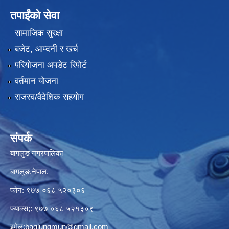
तपाईंको सेवा
सामाजिक सुरक्षा
बजेट, आम्दनी र खर्च
परियोजना अपडेट रिपोर्ट
वर्तमान योजना
राजस्व/वैदेशिक सहयोग
संपर्क
बागलुङ नगरपालिका
बागलुङ,नेपाल.
फोन: ९७७ ०६८ ५२०३०६
फ्याक्स;: ९७७ ०६८ ५२१३०९
इमेल:
baglungmun@gmail.com