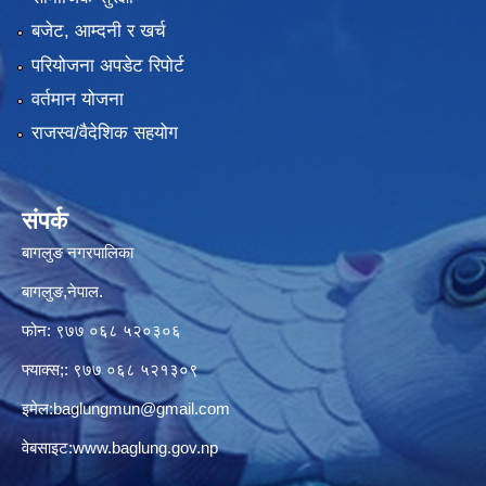
बजेट, आम्दनी र खर्च
परियोजना अपडेट रिपोर्ट
वर्तमान योजना
राजस्व/वैदेशिक सहयोग
संपर्क
बागलुङ नगरपालिका
बागलुङ,नेपाल.
फोन: ९७७ ०६८ ५२०३०६
फ्याक्स;: ९७७ ०६८ ५२१३०९
इमेल:
baglungmun@gmail.com
वेबसाइट:
www.baglung.gov.np