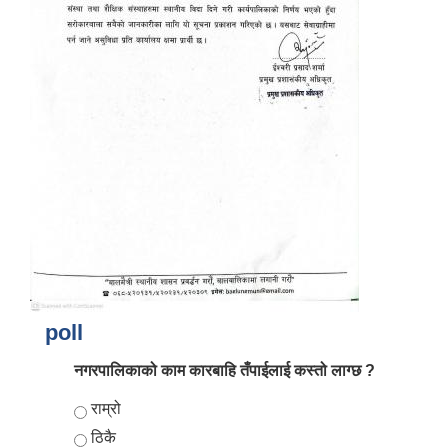
आर्थिक वर्ष २०८२/०८३ को नीति तथा कार्यक्रम, योजना र बजेट पुस्तक
poll
नगरपालिकाको काम कारबाहि तँपाईलाई कस्तो लाग्छ ?
Choices
राम्रो
ठिकै