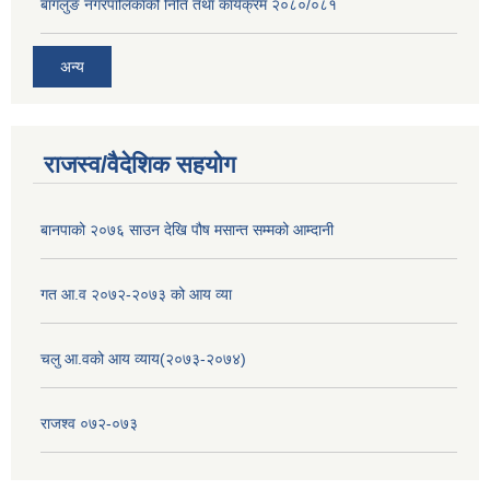
बागलुङ नगरपालिकाको निति तथा कार्यक्रम २०८०/०८१
अन्य
राजस्व/वैदेशिक सहयोग
बानपाको २०७६ साउन देखि पौष मसान्त सम्मको आम्दानी
गत आ.व २०७२-२०७३ को आय व्या
चलु आ.वको आय व्याय(२०७३-२०७४)
राजश्व ०७२-०७३