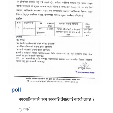
आर्थिक वर्ष २०८२/०८३ को नीति तथा कार्यक्रम, योजना र बजेट पुस्तक
poll
नगरपालिकाको काम कारबाहि तँपाईलाई कस्तो लाग्छ ?
Choices
राम्रो