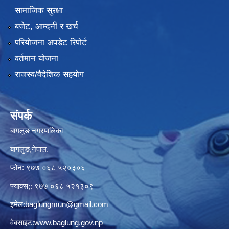
सामाजिक सुरक्षा
बजेट, आम्दनी र खर्च
परियोजना अपडेट रिपोर्ट
वर्तमान योजना
राजस्व/वैदेशिक सहयोग
संपर्क
बागलुङ नगरपालिका
बागलुङ,नेपाल.
फोन: ९७७ ०६८ ५२०३०६
फ्याक्स;: ९७७ ०६८ ५२१३०९
इमेल:
baglungmun@gmail.com
वेबसाइट:
www.baglung.gov.np