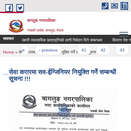
Skip to main content
बागलुङ नगरपालिका
गण्डकी प्रदेश, बागलुङ, नेपाल
समाचार
गोबिन्द अधिकारी व्यवसायिक छात्रवृत्तिको लागी निवेदन दिने सम्बन्धमा
विवरण पेश गर्ने स
Pages
« first
‹ previous
…
41
42
43
You are here
Home
» सेवा करारमा सव-ईन्जिनियर नियुक्ति गर्ने सम्बन्धी सूचना !!!
सेवा करारमा सव-ईन्जिनियर नियुक्ति गर्ने सम्बन्धी
सूचना !!!