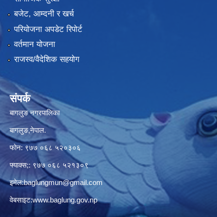
बजेट, आम्दनी र खर्च
परियोजना अपडेट रिपोर्ट
वर्तमान योजना
राजस्व/वैदेशिक सहयोग
संपर्क
बागलुङ नगरपालिका
बागलुङ,नेपाल.
फोन: ९७७ ०६८ ५२०३०६
फ्याक्स;: ९७७ ०६८ ५२१३०९
इमेल:
baglungmun@gmail.com
वेबसाइट:
www.baglung.gov.np