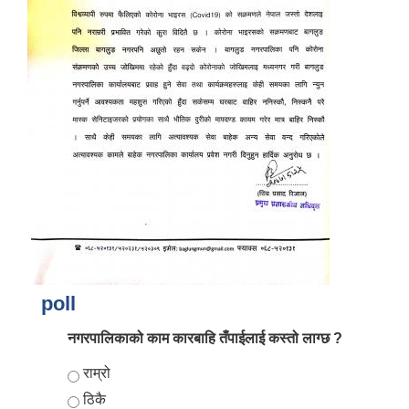
आर्थिक वर्ष २०८२/०८३ को नीति तथा कार्यक्रम, योजना र बजेट पुस्तक
poll
नगरपालिकाको काम कारबाहि तँपाईलाई कस्तो लाग्छ ?
Choices
राम्रो
ठिकै