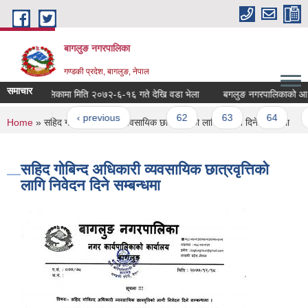
Skip to main content
बागलुङ नगरपालिका
गण्डकी प्रदेश, बागलुङ, नेपाल
समाचार
ुङ नगरपालिकामा मिति २०७२-६-१६ गते देखि वडा भेला
बगलुङ नगरपालिकाको आ.व.०७१
ages
« first
‹ previous
…
62
63
64
6
You are here
Home
» सहिद गोबिन्द अधिकारी व्यवसायिक छात्रवृत्तिको लागि निवेदन दिने सम्बन्धमा
सहिद गोबिन्द अधिकारी व्यवसायिक छात्रवृत्तिको
लागि निवेदन दिने सम्बन्धमा