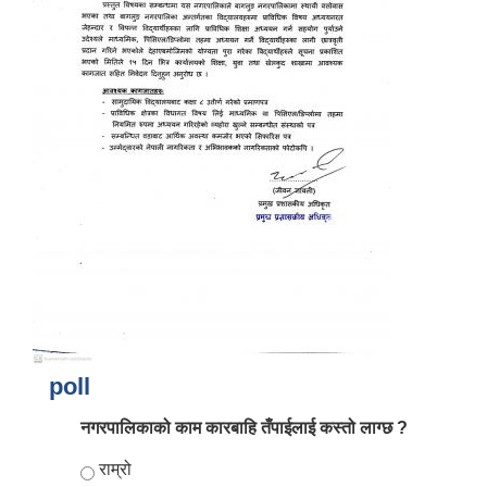
आर्थिक वर्ष २०८२/०८३ को नीति तथा कार्यक्रम, योजना र बजेट पुस्तक
poll
नगरपालिकाको काम कारबाहि तँपाईलाई कस्तो लाग्छ ?
Choices
राम्रो