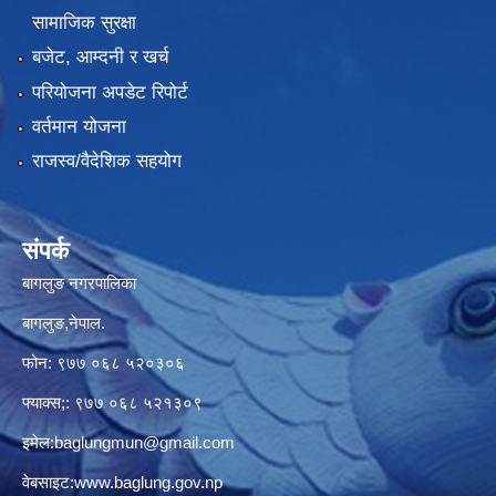
सामाजिक सुरक्षा
बजेट, आम्दनी र खर्च
परियोजना अपडेट रिपोर्ट
वर्तमान योजना
राजस्व/वैदेशिक सहयोग
संपर्क
बागलुङ नगरपालिका
बागलुङ,नेपाल.
फोन: ९७७ ०६८ ५२०३०६
फ्याक्स;: ९७७ ०६८ ५२१३०९
इमेल:
baglungmun@gmail.com
वेबसाइट:
www.baglung.gov.np