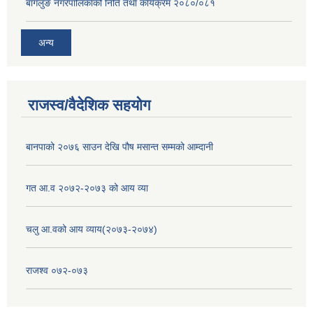
बागलुङ नगरपालिकाको निति तथा कार्यक्रम २०८०/०८१
अन्य
राजस्व/वैदेशिक सहयोग
बानपाको २०७६ साउन देखि पौष मसान्त सम्मको आम्दानी
गत आ.व २०७२-२०७३ को आय व्या
चलु आ.वको आय व्याय(२०७३-२०७४)
राजश्व ०७२-०७३