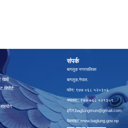
संपर्क
बागलुङ नगरपालिका
ा
 खर्च
बागलुङ,नेपाल.
 रिपोर्ट
फोन: ९७७ ०६८ ५२०३०६
फ्याक्स;: ९७७ ०६८ ५२१३०९
क सहयोग
इमेल:
baglungmun@gmail.com
वेबसाइट:
www.baglung.gov.np