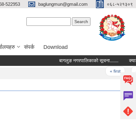
68-522953
baglungmun@gmail.com
०६८-५२१३०९
Search form
Search
्यालयहरु
संपर्क
Download
बागलुङ नगरपालिकाको सूचना.......
क्याट्लग/
Pages
« first
‹ pre