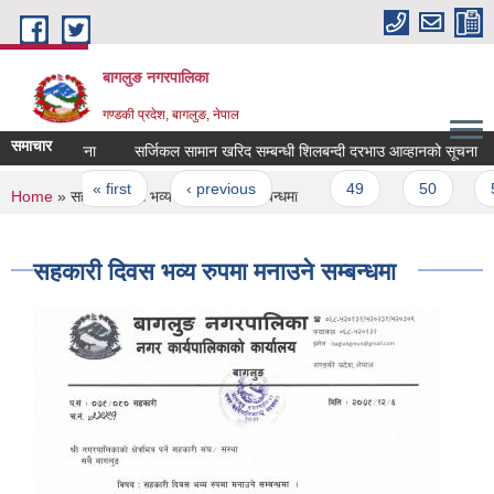
Skip to main content
बागलुङ नगरपालिका
गण्डकी प्रदेश, बागलुङ, नेपाल
समाचार
सूचना
सर्जिकल सामान खरिद सम्बन्धी शिलबन्दी दरभाउ आव्हानको सूचना
Pages
« first
‹ previous
…
49
50
51
You are here
Home
» सहकारी दिवस भव्य रुपमा मनाउने सम्बन्धमा
सहकारी दिवस भव्य रुपमा मनाउने सम्बन्धमा