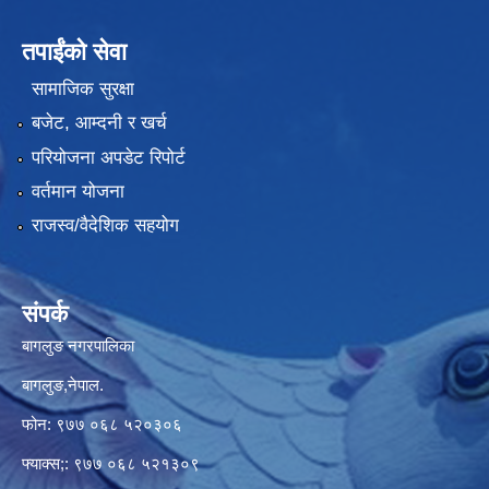
तपाईंको सेवा
सामाजिक सुरक्षा
बजेट, आम्दनी र खर्च
परियोजना अपडेट रिपोर्ट
वर्तमान योजना
राजस्व/वैदेशिक सहयोग
संपर्क
बागलुङ नगरपालिका
बागलुङ,नेपाल.
फोन: ९७७ ०६८ ५२०३०६
फ्याक्स;: ९७७ ०६८ ५२१३०९