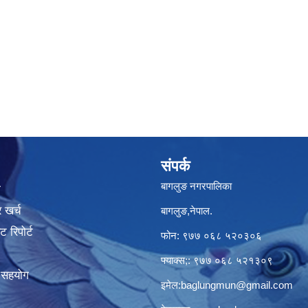
संपर्क
बागलुङ नगरपालिका
ा
 खर्च
बागलुङ,नेपाल.
 रिपोर्ट
फोन: ९७७ ०६८ ५२०३०६
फ्याक्स;: ९७७ ०६८ ५२१३०९
क सहयोग
इमेल:
baglungmun@gmail.com