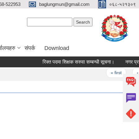
68-522953
baglungmun@gmail.com
०६८-५२१३०९
Search form
Search
्यालयहरु
संपर्क
Download
रिक्त पदमा शिक्षक सरुवा सम्बन्धी सूचना।
नगर प्रमुख स
Pages
« first
‹ pre