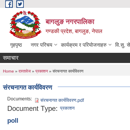
Skip to main content
बागलुङ नगरपालिका
गण्डकी प्रदेश, बागलुङ, नेपाल
गृहपृष्ठ
नगर परिचय
कार्यक्रम र परियोजनाहरु
वि.सु. स
समाचार
You are here
Home
»
दस्तावेज
»
प्रकाशन
» संरचनागत कार्यविवरण
संरचनागत कार्यविवरण
Documents:
संरचनागत कार्यविवरण.pdf
Document Type:
प्रकाशन
poll