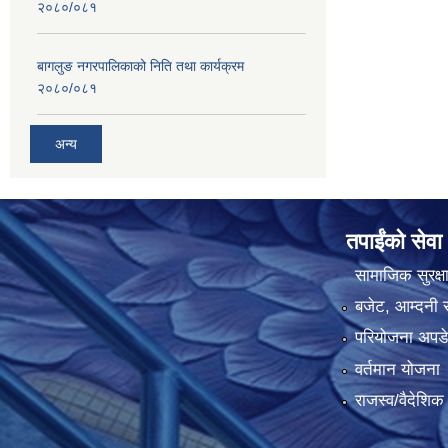
२०८०/०८१
बागलुङ नगरपालिकाको निति तथा कार्यक्रम
२०८०/०८१
अन्य
तपाईंको सेवा
सामाजिक सुरक्ष
बजेट, आम्दनी र
परियोजना अपडेट
वर्तमान योजना
राजस्व/वैदेशि