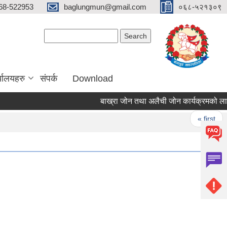
68-522953
baglungmun@gmail.com
०६८-५२१३०९
Search form
Search
्यालयहरु
संपर्क
Download
बाख्रा जोन तथा अलैची जोन कार्यक्रमको लागि सूचि
Pages
« first