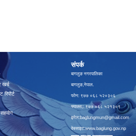
संपर्क
बागलुङ नगरपालिका
ा
 खर्च
बागलुङ,नेपाल.
 रिपोर्ट
फोन: ९७७ ०६८ ५२०३०६
फ्याक्स;: ९७७ ०६८ ५२१३०९
क सहयोग
इमेल:
baglungmun@gmail.com
वेबसाइट:
www.baglung.gov.np