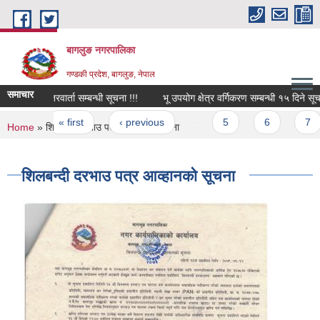
Skip to main content
बागलुङ नगरपालिका
गण्डकी प्रदेश, बागलुङ, नेपाल
समाचार
अन्तरवार्ता सम्बन्धी सूचना !!!
भू उपयोग क्षेत्र वर्गिकरण सम्बन्धी १५ दिने सूचना
Pages
« first
‹ previous
…
5
6
7
You are here
Home
» शिलबन्दी दरभाउ पत्र आव्हानको सूचना
शिलबन्दी दरभाउ पत्र आव्हानको सूचना