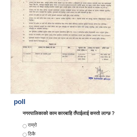
आर्थिक वर्ष २०८२/०८३ को नीति तथा कार्यक्रम, योजना र बजेट पुस्तक
poll
नगरपालिकाको काम कारबाहि तँपाईलाई कस्तो लाग्छ ?
Choices
राम्रो
ठिकै