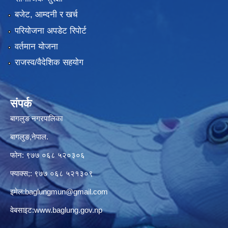
बजेट, आम्दनी र खर्च
परियोजना अपडेट रिपोर्ट
वर्तमान योजना
राजस्व/वैदेशिक सहयोग
संपर्क
बागलुङ नगरपालिका
बागलुङ,नेपाल.
फोन: ९७७ ०६८ ५२०३०६
फ्याक्स;: ९७७ ०६८ ५२१३०९
इमेल:
baglungmun@gmail.com
वेबसाइट:
www.baglung.gov.np