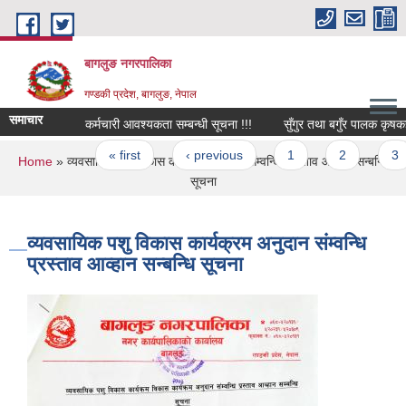
Skip to main content
बागलुङ नगरपालिका
गण्डकी प्रदेश, बागलुङ, नेपाल
समाचार
कर्मचारी आवश्यकता सम्बन्धी सूचना !!!
सुँगुर तथा बगुँर पालक कृषकहरु
Pages
« first
‹ previous
1
2
3
You are here
Home
» व्यवसायिक पशु विकास कार्यक्रम अनुदान संम्वन्धि प्रस्ताव आव्हान सन्बन्धि
सूचना
व्यवसायिक पशु विकास कार्यक्रम अनुदान संम्वन्धि
प्रस्ताव आव्हान सन्बन्धि सूचना