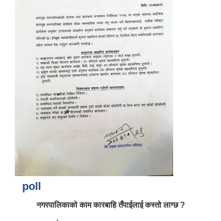
आर्थिक वर्ष २०८२/०८३ को नीति तथा कार्यक्रम, योजना र बजेट पुस्तक
poll
नगरपालिकाको काम कारबाहि तँपाईलाई कस्तो लाग्छ ?