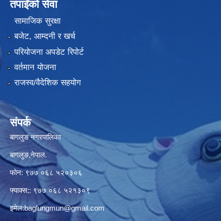
तपाईंको सेवा
सामाजिक सुरक्षा
बजेट, आम्दनी र खर्च
परियोजना अपडेट रिपोर्ट
वर्तमान योजना
राजस्व/वैदेशिक सहयोग
संपर्क
बागलुङ नगरपालिका
बागलुङ,नेपाल.
फोन: ९७७ ०६८ ५२०३०६
फ्याक्स;: ९७७ ०६८ ५२१३०९
इमेल:
baglungmun@gmail.com