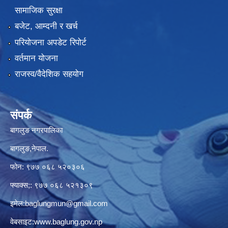
सामाजिक सुरक्षा
बजेट, आम्दनी र खर्च
परियोजना अपडेट रिपोर्ट
वर्तमान योजना
राजस्व/वैदेशिक सहयोग
संपर्क
बागलुङ नगरपालिका
बागलुङ,नेपाल.
फोन: ९७७ ०६८ ५२०३०६
फ्याक्स;: ९७७ ०६८ ५२१३०९
इमेल:
baglungmun@gmail.com
वेबसाइट:
www.baglung.gov.np