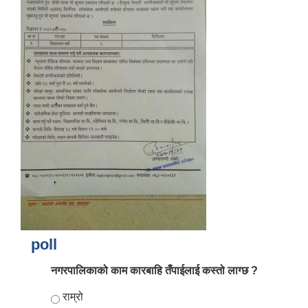
आर्थिक वर्ष २०८२/०८३ को नीति तथा कार्यक्रम, योजना र बजेट पुस्तक
poll
नगरपालिकाको काम कारबाहि तँपाईलाई कस्तो लाग्छ ?
Choices
राम्रो