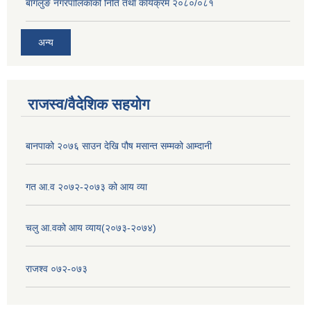
बागलुङ नगरपालिकाको निति तथा कार्यक्रम २०८०/०८१
अन्य
राजस्व/वैदेशिक सहयोग
बानपाको २०७६ साउन देखि पौष मसान्त सम्मको आम्दानी
गत आ.व २०७२-२०७३ को आय व्या
चलु आ.वको आय व्याय(२०७३-२०७४)
राजश्व ०७२-०७३