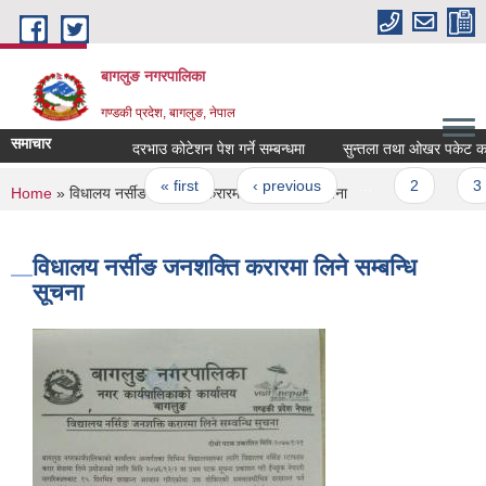
Skip to main content
बागलुङ नगरपालिका
गण्डकी प्रदेश, बागलुङ, नेपाल
समाचार
दरभाउ कोटेशन पेश गर्ने सम्बन्धमा
सुन्तला तथा ओखर पकेट कार्यक्र
Pages
« first
‹ previous
…
2
3
You are here
Home
» विधालय नर्सीङ जनशक्ति करारमा लिने सम्बन्धि सूचना
विधालय नर्सीङ जनशक्ति करारमा लिने सम्बन्धि
सूचना