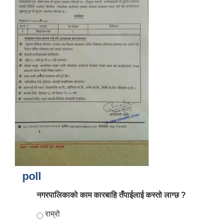
आर्थिक वर्ष २०८२/०८३ को नीति तथा कार्यक्रम, योजना र बजेट पुस्तक
poll
नगरपालिकाको काम कारबाहि तँपाईलाई कस्तो लाग्छ ?
Choices
राम्रो