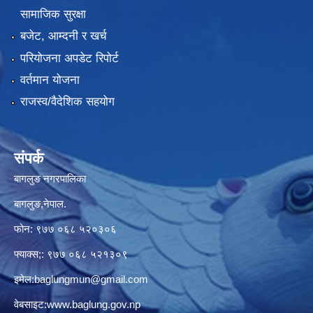
सामाजिक सुरक्षा
बजेट, आम्दनी र खर्च
परियोजना अपडेट रिपोर्ट
वर्तमान योजना
राजस्व/वैदेशिक सहयोग
संपर्क
बागलुङ नगरपालिका
बागलुङ,नेपाल.
फोन: ९७७ ०६८ ५२०३०६
फ्याक्स;: ९७७ ०६८ ५२१३०९
इमेल:
baglungmun@gmail.com
वेबसाइट:
www.baglung.gov.np