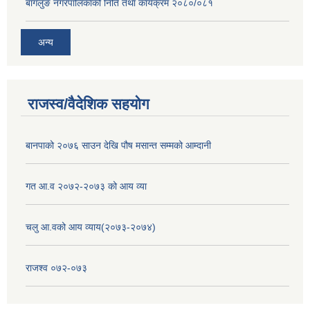
बागलुङ नगरपालिकाको निति तथा कार्यक्रम २०८०/०८१
अन्य
राजस्व/वैदेशिक सहयोग
बानपाको २०७६ साउन देखि पौष मसान्त सम्मको आम्दानी
गत आ.व २०७२-२०७३ को आय व्या
चलु आ.वको आय व्याय(२०७३-२०७४)
राजश्व ०७२-०७३