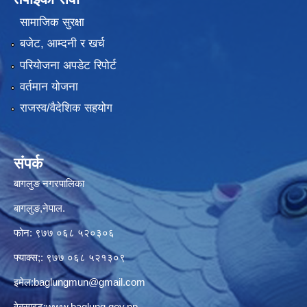
सामाजिक सुरक्षा
बजेट, आम्दनी र खर्च
परियोजना अपडेट रिपोर्ट
वर्तमान योजना
राजस्व/वैदेशिक सहयोग
संपर्क
बागलुङ नगरपालिका
बागलुङ,नेपाल.
फोन: ९७७ ०६८ ५२०३०६
फ्याक्स;: ९७७ ०६८ ५२१३०९
इमेल:
baglungmun@gmail.com
वेबसाइट:
www.baglung.gov.np