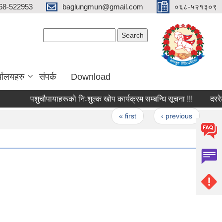
68-522953
baglungmun@gmail.com
०६८-५२१३०९
Search form
Search
्यालयहरु
संपर्क
Download
पशुचौपायाहरूको निःशुल्क खोप कार्यक्रम सम्बन्धि सूचना !!!
दररेट पेश 
Pages
« first
‹ previous
…
7