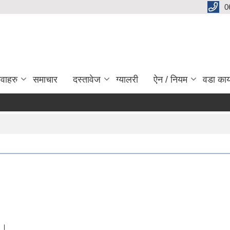
0
ेवाहरु
समाचार
दस्तावेज
ग्यालरी
ऐन / नियम
वडा कार
ो ।