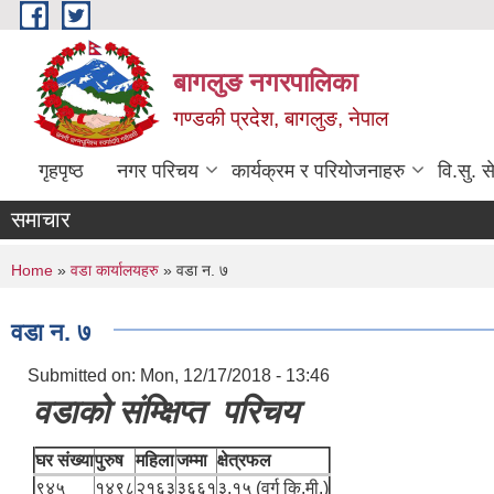
Skip to main content
बागलुङ नगरपालिका
गण्डकी प्रदेश, बागलुङ, नेपाल
गृहपृष्ठ
नगर परिचय
कार्यक्रम र परियोजनाहरु
वि.सु. स
समाचार
You are here
Home
»
वडा कार्यालयहरु
» वडा न. ७
वडा न. ७
Submitted on:
Mon, 12/17/2018 - 13:46
वडाको संम्क्षिप्त परिचय
घर संख्या
पुरुष
महिला
जम्मा
क्षेत्रफल
९४५
१४९८
२१६३
३६६१
३.१५ (वर्ग कि.मी.)