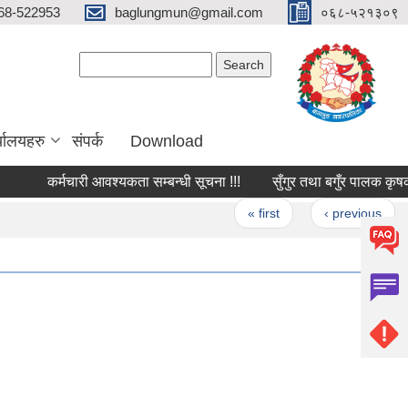
68-522953
baglungmun@gmail.com
०६८-५२१३०९
Search form
Search
्यालयहरु
संपर्क
Download
कर्मचारी आवश्यकता सम्बन्धी सूचना !!!
सुँगुर तथा बगुँर पालक कृषकहरुम
Pages
« first
‹ previous
1