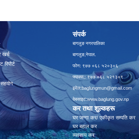
संपर्क
बागलुङ नगरपालिका
ा
 खर्च
बागलुङ,नेपाल.
 रिपोर्ट
फोन: ९७७ ०६८ ५२०३०६
फ्याक्स;: ९७७ ०६८ ५२१३०९
क सहयोग
इमेल:
baglungmun@gmail.com
वेबसाइट:
www.baglung.gov.np
कर तथा शुल्कहरू
घर जग्गा कर/ एकीकृत सम्पति कर
घर बहाल कर
व्यवसाय कर