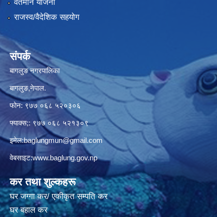
वर्तमान योजना
राजस्व/वैदेशिक सहयोग
संपर्क
बागलुङ नगरपालिका
बागलुङ,नेपाल.
फोन: ९७७ ०६८ ५२०३०६
फ्याक्स;: ९७७ ०६८ ५२१३०९
इमेल:
baglungmun@gmail.com
वेबसाइट:
www.baglung.gov.np
कर तथा शुल्कहरू
घर जग्गा कर/ एकीकृत सम्पति कर
घर बहाल कर