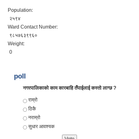
Population:
२५९४
Ward Contact Number:
९८५७६३९९६०
Weight:
0
आर्थिक वर्ष २०८२/०८३ को नीति तथा कार्यक्रम, योजना र बजेट पुस्तक
poll
नगरपालिकाको काम कारबाहि तँपाईलाई कस्तो लाग्छ ?
Choices
राम्रो
ठिकै
नराम्रो
सुधार आवश्यक