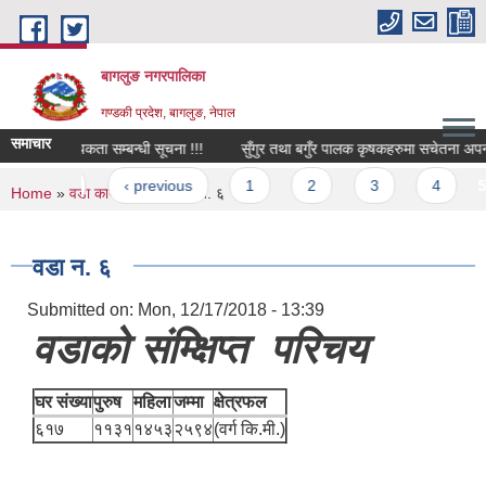
Skip to main content
बागलुङ नगरपालिका
गण्डकी प्रदेश, बागलुङ, नेपाल
समाचार
मचारी आवश्यकता सम्बन्धी सूचना !!!
सुँगुर तथा बगुँर पालक कृषकहरुमा सचेतना अपनाउने 
Pages
« first
‹ previous
1
2
3
4
5
You are here
Home
»
वडा कार्यालयहरु
» वडा न. ६
वडा न. ६
Submitted on:
Mon, 12/17/2018 - 13:39
वडाको संम्क्षिप्त परिचय
घर संख्या
पुरुष
महिला
जम्मा
क्षेत्रफल
६१७
११३१
१४५३
२५९४
(वर्ग कि.मी.)