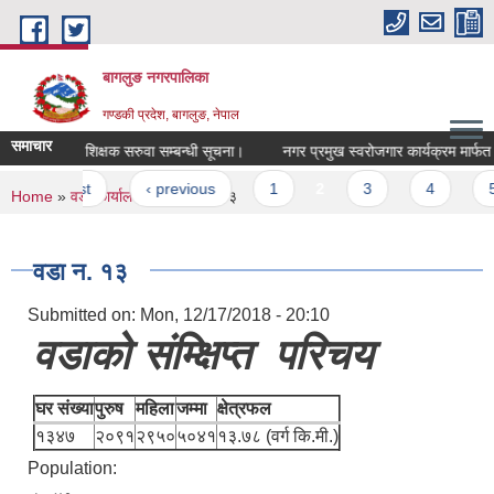
Skip to main content
बागलुङ नगरपालिका
गण्डकी प्रदेश, बागलुङ, नेपाल
समाचार
रिक्त पदमा शिक्षक सरुवा सम्बन्धी सूचना।
नगर प्रमुख स्वरोजगार कार्यक्रम मार्फत सहु
Pages
« first
‹ previous
1
2
3
4
5
You are here
Home
»
वडा कार्यालयहरु
» वडा न. १३
वडा न. १३
Submitted on:
Mon, 12/17/2018 - 20:10
वडाको संम्क्षिप्त परिचय
घर संख्या
पुरुष
महिला
जम्मा
क्षेत्रफल
१३४७
२०९१
२९५०
५०४१
१३.७८ (वर्ग कि.मी.)
Population: