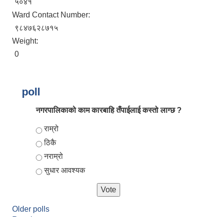
५०४१
Ward Contact Number:
९८४७६२८७१५
Weight:
0
poll
नगरपालिकाको काम कारबाहि तँपाईलाई कस्तो लाग्छ ?
आर्थिक वर्ष २०८२/०८३ को नीति तथा कार्यक्रम, योजना र बजेट पुस्तक
Choices
राम्रो
ठिकै
नराम्रो
सुधार आवश्यक
Older polls