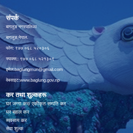
संपर्क
बागलुङ नगरपालिका
बागलुङ,नेपाल.
फोन: ९७७ ०६८ ५२०३०६
फ्याक्स;: ९७७ ०६८ ५२१३०९
इमेल:
baglungmun@gmail.com
वेबसाइट:
www.baglung.gov.np
कर तथा शुल्कहरू
घर जग्गा कर/ एकीकृत सम्पति कर
घर बहाल कर
व्यवसाय कर
सेवा शुल्क