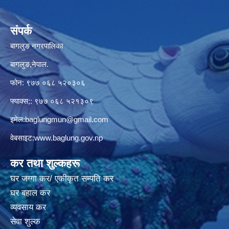
संपर्क
बागलुङ नगरपालिका
बागलुङ,नेपाल.
फोन: ९७७ ०६८ ५२०३०६
फ्याक्स;: ९७७ ०६८ ५२१३०९
इमेल:
baglungmun@gmail.com
वेबसाइट:
www.baglung.gov.np
कर तथा शुल्कहरू
घर जग्गा कर/ एकीकृत सम्पति कर
घर बहाल कर
व्यवसाय कर
सेवा शुल्क