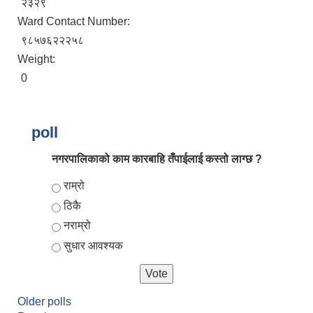
२३२९
Ward Contact Number:
९८५७६२२२५८
Weight:
0
poll
नगरपालिकाको काम कारबाहि तँपाईलाई कस्तो लाग्छ ?
आर्थिक वर्ष २०८२/०८३ को नीति तथा कार्यक्रम, योजना र बजेट पुस्तक
Choices
राम्रो
ठिकै
नराम्रो
सुधार आवश्यक
Older polls