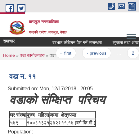
Skip to main content
बागलुङ नगरपालिका
गण्डकी प्रदेश, बागलुङ, नेपाल
समाचार
दरभाउ कोटेशन पेश गर्ने सम्बन्धमा
सुन्तला तथा ओखर पके
Pages
« first
‹ previous
…
2
You are here
Home
»
वडा कार्यालयहरु
» वडा न. ११
वडा न. ११
Submitted on:
Mon, 12/17/2018 - 20:05
वडाको संम्क्षिप्त परिचय
घर संख्या
पुरुष
महिला
जम्मा
क्षेत्रफल
५४९
१००८
१३२१
२३२९
११.१४ (वर्ग कि.मी.)
Population: