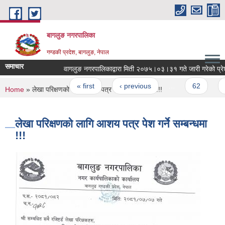
Skip to main content
बागलुङ नगरपालिका
गण्डकी प्रदेश, बागलुङ, नेपाल
समाचार
वागलुङ नगरपालिकाद्वारा मिती २०७५।०३।३१ गते जारी गरेको प्रेश विज्
Pages
« first
‹ previous
…
62
63
You are here
Home
» लेखा परिक्षणको लागि आशय पत्र पेश गर्ने सम्बन्धमा !!!
लेखा परिक्षणको लागि आशय पत्र पेश गर्ने सम्बन्धमा
!!!