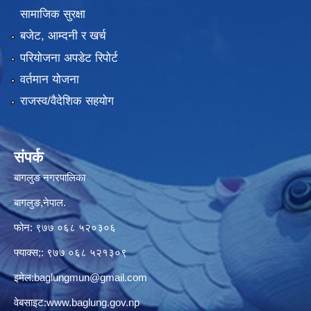
सामाजिक सुरक्षा
बजेट, आम्दनी र खर्च
परियोजना अपडेट रिपोर्ट
वर्तमान योजना
राजस्व/वैदेशिक सहयोग
संपर्क
बागलुङ नगरपालिका
बागलुङ,नेपाल.
फोन: ९७७ ०६८ ५२०३०६
फ्याक्स;: ९७७ ०६८ ५२१३०९
इमेल:
baglungmun@gmail.com
वेबसाइट:
www.baglung.gov.np