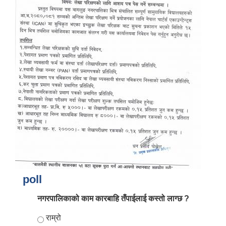
आर्थिक वर्ष २०८२/०८३ को नीति तथा कार्यक्रम, योजना र बजेट पुस्तक
poll
नगरपालिकाको काम कारबाहि तँपाईलाई कस्तो लाग्छ ?
Choices
राम्रो