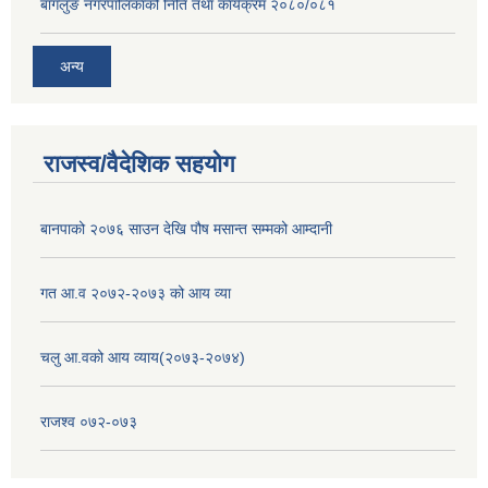
बागलुङ नगरपालिकाको निति तथा कार्यक्रम २०८०/०८१
अन्य
राजस्व/वैदेशिक सहयोग
बानपाको २०७६ साउन देखि पौष मसान्त सम्मको आम्दानी
गत आ.व २०७२-२०७३ को आय व्या
चलु आ.वको आय व्याय(२०७३-२०७४)
राजश्व ०७२-०७३