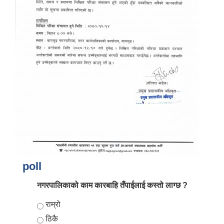
आर्थिक वर्ष २०८२/०८३ को नीति तथा कार्यक्रम, योजना र बजेट पुस्तक
poll
नगरपालिकाको काम कारबाहि तँपाईलाई कस्तो लाग्छ ?
Choices
राम्रो
ठिकै