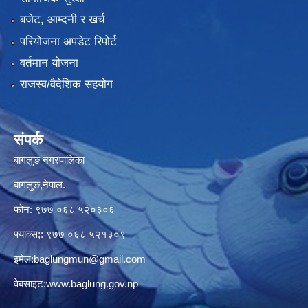
बजेट, आम्दनी र खर्च
परियोजना अपडेट रिपोर्ट
वर्तमान योजना
राजस्व/वैदेशिक सहयोग
संपर्क
बागलुङ नगरपालिका
बागलुङ,नेपाल.
फोन: ९७७ ०६८ ५२०३०६
फ्याक्स;: ९७७ ०६८ ५२१३०९
इमेल:
baglungmun@gmail.com
वेबसाइट:
www.baglung.gov.np