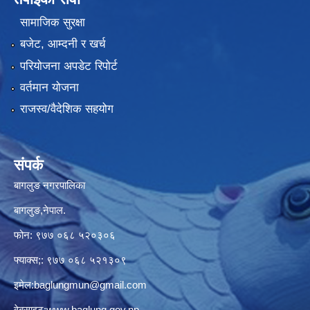
सामाजिक सुरक्षा
बजेट, आम्दनी र खर्च
परियोजना अपडेट रिपोर्ट
वर्तमान योजना
राजस्व/वैदेशिक सहयोग
संपर्क
बागलुङ नगरपालिका
बागलुङ,नेपाल.
फोन: ९७७ ०६८ ५२०३०६
फ्याक्स;: ९७७ ०६८ ५२१३०९
इमेल:
baglungmun@gmail.com
वेबसाइट:
www.baglung.gov.np