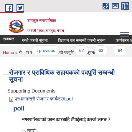
Skip to main content
बागलुङ नगरपालिका
गण्डकी प्रदेश, बागलुङ, नेपाल
समाचार
टके कर सम्बन्धी जरुरी सूचना
विज्ञापन कर सम्बन्धी जरुरी सूचना
कार्यक्रम अध
Pages
« first
‹ previous
…
62
63
64
You are here
Home
» रोजगार र प्राविधिक सहायकको पदपूर्ति सम्बन्धी सूचना
रोजगार र प्राविधिक सहायकको पदपूर्ति सम्बन्धी
सूचना
Supporting Documents:
प्रधानमन्त्री रोजगार कार्यक्रम.pdf
poll
नगरपालिकाको काम कारबाहि तँपाईलाई कस्तो लाग्छ ?
Choices
राम्रो