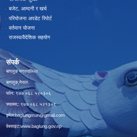
बजेट, आम्दनी र खर्च
परियोजना अपडेट रिपोर्ट
वर्तमान योजना
राजस्व/वैदेशिक सहयोग
संपर्क
बागलुङ नगरपालिका
बागलुङ,नेपाल.
फोन: ९७७ ०६८ ५२०३०६
फ्याक्स;: ९७७ ०६८ ५२१३०९
इमेल:
baglungmun@gmail.com
वेबसाइट:
www.baglung.gov.np