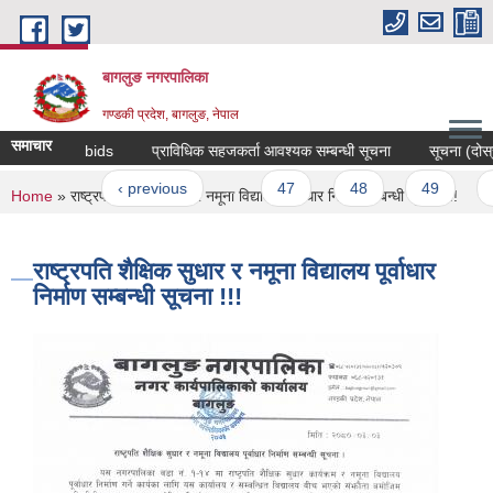
Skip to main content
बागलुङ नगरपालिका
गण्डकी प्रदेश, बागलुङ, नेपाल
समाचार
tation for bids
प्राविधिक सहजकर्ता आवश्यक सम्बन्धी सूचना
सूचना (दोस्रो 
ages
« first
‹ previous
…
47
48
49
50
You are here
Home
» राष्ट्रपति शैक्षिक सुधार र नमूना विद्यालय पूर्वाधार निर्माण सम्बन्धी सूचना !!!
राष्ट्रपति शैक्षिक सुधार र नमूना विद्यालय पूर्वाधार
निर्माण सम्बन्धी सूचना !!!