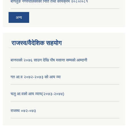
बागलुङ नगरपालिकाको निति तथा कार्यक्रम २०८०/०८१
अन्य
राजस्व/वैदेशिक सहयोग
बानपाको २०७६ साउन देखि पौष मसान्त सम्मको आम्दानी
गत आ.व २०७२-२०७३ को आय व्या
चलु आ.वको आय व्याय(२०७३-२०७४)
राजश्व ०७२-०७३