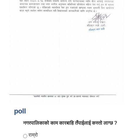
आर्थिक वर्ष २०८२/०८३ को नीति तथा कार्यक्रम, योजना र बजेट पुस्तक
poll
नगरपालिकाको काम कारबाहि तँपाईलाई कस्तो लाग्छ ?
Choices
राम्रो