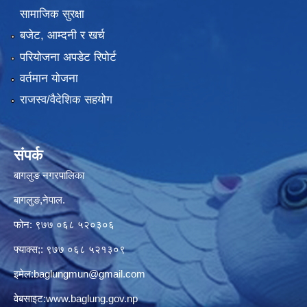
सामाजिक सुरक्षा
बजेट, आम्दनी र खर्च
परियोजना अपडेट रिपोर्ट
वर्तमान योजना
राजस्व/वैदेशिक सहयोग
संपर्क
बागलुङ नगरपालिका
बागलुङ,नेपाल.
फोन: ९७७ ०६८ ५२०३०६
फ्याक्स;: ९७७ ०६८ ५२१३०९
इमेल:
baglungmun@gmail.com
वेबसाइट:
www.baglung.gov.np